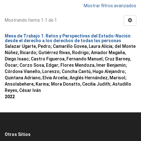
Mostrar filtros avanzados
Mostrando ítems 1-1 de 1
Mesa de Trabajo 1. Retos y Perspectivas del Estado-Nación:
desde el derecho a los derechos de todas las personas
Salazar Ugarte, Pedro
;
Camarillo Govea, Laura Alicia
;
del Monte
Núñez, Ricardo
;
Gutiérrez Rivas, Rodrigo
;
Amador Magaña,
Diego Isaac
;
Castro Figueroa, Fernando Manuel
;
Cruz Barney,
Óscar
;
Corzo Sosa, Edgar
;
Flores Mendoza, Imer Benjamín
;
Córdova Vianello, Lorenzo
;
Concha Cantú, Hugo Alejandro
;
Quintana Adriano, Elvia Arcelia
;
Anglés Hernández, Marisol
;
Ansolabehere, Karina
;
Mora Donatto, Cecilia Judith
;
Astudillo
Reyes, César Iván
2022
Otros Sitios