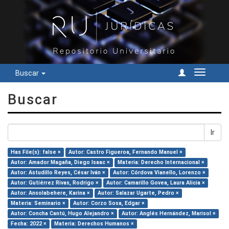
Buscar
Cambiar
navegac
Buscar
Ir
Has File(s): false ×
Autor: Castro Figueroa, Fernando Manuel ×
Autor: Amador Magaña, Diego Isaac ×
Materia: Derecho Internacional ×
Autor: Astudillo Reyes, César Iván ×
Autor: Córdova Vianello, Lorenzo ×
Autor: Gutiérrez Rivas, Rodrigo ×
Autor: Camarillo Govea, Laura Alicia ×
Autor: Ansolabehere, Karina ×
Autor: Salazar Ugarte, Pedro ×
Materia: Seminario ×
Autor: Corzo Sosa, Edgar ×
Autor: Concha Cantú, Hugo Alejandro ×
Autor: Anglés Hernández, Marisol ×
Fecha: 2022 ×
Materia: Derechos Humanos ×