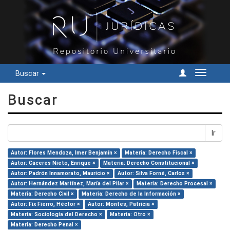
Buscar
Cambiar
navegac
Buscar
Ir
Autor: Flores Mendoza, Imer Benjamín ×
Materia: Derecho Fiscal ×
Autor: Cáceres Nieto, Enrique ×
Materia: Derecho Constitucional ×
Autor: Padrón Innamorato, Mauricio ×
Autor: Silva Forné, Carlos ×
Autor: Hernández Martínez, María del Pilar ×
Materia: Derecho Procesal ×
Materia: Derecho Civil ×
Materia: Derecho de la Información ×
Autor: Fix Fierro, Héctor ×
Autor: Montes, Patricia ×
Materia: Sociología del Derecho ×
Materia: Otro ×
Materia: Derecho Penal ×