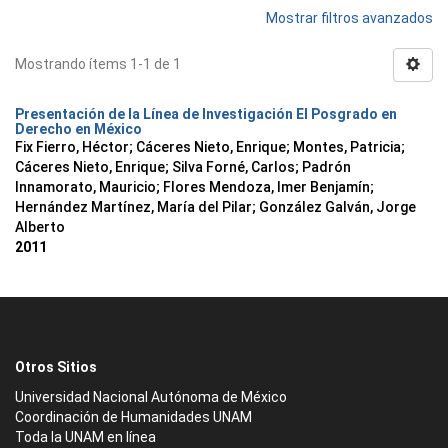
Mostrar filtros avanzados
Mostrando ítems 1-1 de 1
Presentación de la Línea de Investigación El Posgrado en
Derecho en México
Fix Fierro, Héctor
;
Cáceres Nieto, Enrique
;
Montes, Patricia
;
Cáceres Nieto, Enrique
;
Silva Forné, Carlos
;
Padrón
Innamorato, Mauricio
;
Flores Mendoza, Imer Benjamín
;
Hernández Martínez, María del Pilar
;
González Galván, Jorge
Alberto
2011
Otros Sitios
Universidad Nacional Autónoma de México
Coordinación de Humanidades UNAM
Toda la UNAM en línea