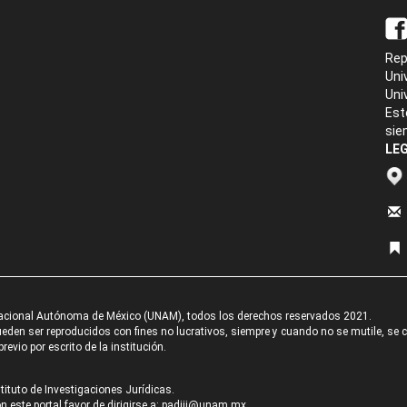
Rep
Uni
Uni
Est
sie
LEG
acional Autónoma de México (UNAM), todos los derechos reservados 2021.
den ser reproducidos con fines no lucrativos, siempre y cuando no se mutile, se cit
revio por escrito de la institución.
tituto de Investigaciones Jurídicas.
 este portal favor de dirigirse a:
padiij@unam.mx