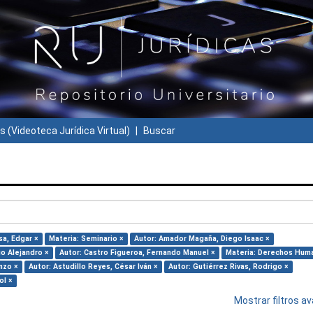
s (Videoteca Jurídica Virtual)
Buscar
sa, Edgar ×
Materia: Seminario ×
Autor: Amador Magaña, Diego Isaac ×
o Alejandro ×
Autor: Castro Figueroa, Fernando Manuel ×
Materia: Derechos Hum
nzo ×
Autor: Astudillo Reyes, César Iván ×
Autor: Gutiérrez Rivas, Rodrigo ×
ol ×
Mostrar filtros 