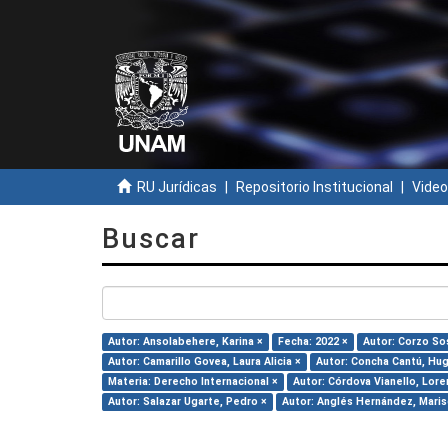
RU Jurídicas
Repositorio Institucional
Video
Buscar
Autor: Ansolabehere, Karina ×
Fecha: 2022 ×
Autor: Corzo So
Autor: Camarillo Govea, Laura Alicia ×
Autor: Concha Cantú, Hug
Materia: Derecho Internacional ×
Autor: Córdova Vianello, Lore
Autor: Salazar Ugarte, Pedro ×
Autor: Anglés Hernández, Maris