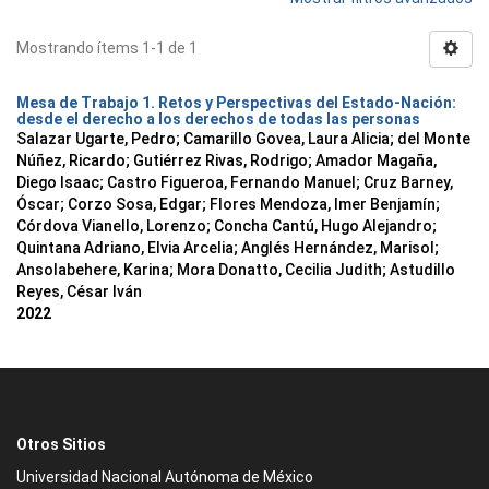
Mostrando ítems 1-1 de 1
Mesa de Trabajo 1. Retos y Perspectivas del Estado-Nación:
desde el derecho a los derechos de todas las personas
Salazar Ugarte, Pedro
;
Camarillo Govea, Laura Alicia
;
del Monte
Núñez, Ricardo
;
Gutiérrez Rivas, Rodrigo
;
Amador Magaña,
Diego Isaac
;
Castro Figueroa, Fernando Manuel
;
Cruz Barney,
Óscar
;
Corzo Sosa, Edgar
;
Flores Mendoza, Imer Benjamín
;
Córdova Vianello, Lorenzo
;
Concha Cantú, Hugo Alejandro
;
Quintana Adriano, Elvia Arcelia
;
Anglés Hernández, Marisol
;
Ansolabehere, Karina
;
Mora Donatto, Cecilia Judith
;
Astudillo
Reyes, César Iván
2022
Otros Sitios
Universidad Nacional Autónoma de México