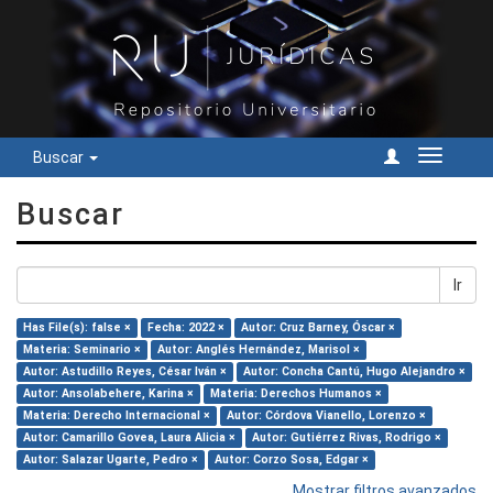
Buscar
Cambiar
navegac
Buscar
Ir
Has File(s): false ×
Fecha: 2022 ×
Autor: Cruz Barney, Óscar ×
Materia: Seminario ×
Autor: Anglés Hernández, Marisol ×
Autor: Astudillo Reyes, César Iván ×
Autor: Concha Cantú, Hugo Alejandro ×
Autor: Ansolabehere, Karina ×
Materia: Derechos Humanos ×
Materia: Derecho Internacional ×
Autor: Córdova Vianello, Lorenzo ×
Autor: Camarillo Govea, Laura Alicia ×
Autor: Gutiérrez Rivas, Rodrigo ×
Autor: Salazar Ugarte, Pedro ×
Autor: Corzo Sosa, Edgar ×
Mostrar filtros avanzados