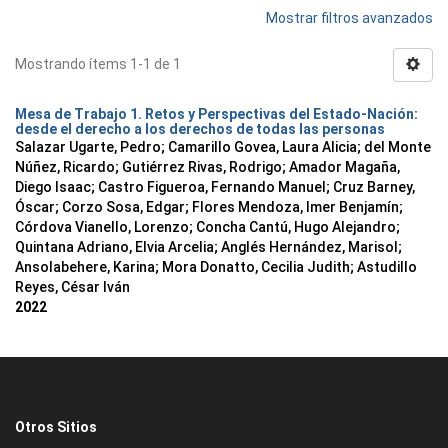
Mostrar filtros avanzados
Mostrando ítems 1-1 de 1
Mesa de Trabajo 1. Retos y Perspectivas del Estado-Nación:
desde el derecho a los derechos de todas las personas
Salazar Ugarte, Pedro
;
Camarillo Govea, Laura Alicia
;
del Monte
Núñez, Ricardo
;
Gutiérrez Rivas, Rodrigo
;
Amador Magaña,
Diego Isaac
;
Castro Figueroa, Fernando Manuel
;
Cruz Barney,
Óscar
;
Corzo Sosa, Edgar
;
Flores Mendoza, Imer Benjamín
;
Córdova Vianello, Lorenzo
;
Concha Cantú, Hugo Alejandro
;
Quintana Adriano, Elvia Arcelia
;
Anglés Hernández, Marisol
;
Ansolabehere, Karina
;
Mora Donatto, Cecilia Judith
;
Astudillo
Reyes, César Iván
2022
Otros Sitios