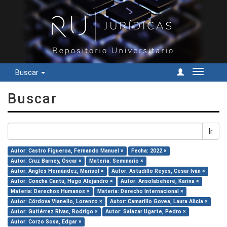
Buscar
Cambiar
navegac
Buscar
Ir
Autor: Castro Figueroa, Fernando Manuel ×
Fecha: 2022 ×
Autor: Cruz Barney, Óscar ×
Materia: Seminario ×
Autor: Anglés Hernández, Marisol ×
Autor: Astudillo Reyes, César Iván ×
Autor: Concha Cantú, Hugo Alejandro ×
Autor: Ansolabehere, Karina ×
Materia: Derechos Humanos ×
Materia: Derecho Internacional ×
Autor: Córdova Vianello, Lorenzo ×
Autor: Camarillo Govea, Laura Alicia ×
Autor: Gutiérrez Rivas, Rodrigo ×
Autor: Salazar Ugarte, Pedro ×
Autor: Corzo Sosa, Edgar ×