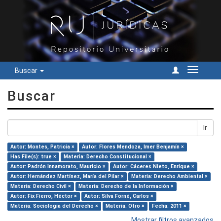
Buscar
Cambiar
navegac
Buscar
Ir
Autor: Montes, Patricia ×
Autor: Flores Mendoza, Imer Benjamín ×
Has File(s): true ×
Materia: Derecho Constitucional ×
Autor: Padrón Innamorato, Mauricio ×
Autor: Cáceres Nieto, Enrique ×
Autor: Hernández Martínez, María del Pilar ×
Materia: Derecho Ambiental ×
Materia: Derecho Civil ×
Materia: Derecho de la Información ×
Autor: Fix Fierro, Héctor ×
Autor: Silva Forné, Carlos ×
Materia: Sociología del Derecho ×
Materia: Otro ×
Fecha: 2011 ×
Mostrar filtros avanzados