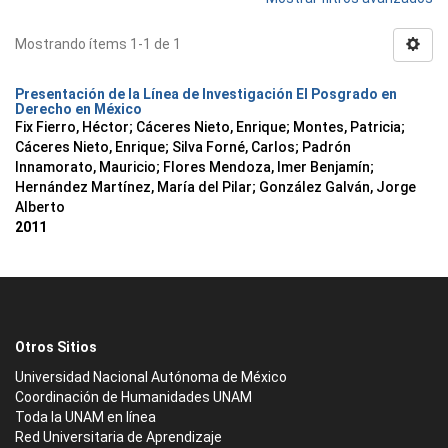
Mostrando ítems 1-1 de 1
Presentación de la Línea de Investigación El Posgrado en
Derecho en México
Fix Fierro, Héctor
;
Cáceres Nieto, Enrique
;
Montes, Patricia
;
Cáceres Nieto, Enrique
;
Silva Forné, Carlos
;
Padrón
Innamorato, Mauricio
;
Flores Mendoza, Imer Benjamín
;
Hernández Martínez, María del Pilar
;
González Galván, Jorge
Alberto
2011
Otros Sitios
Universidad Nacional Autónoma de México
Coordinación de Humanidades UNAM
Toda la UNAM en línea
Red Universitaria de Aprendizaje