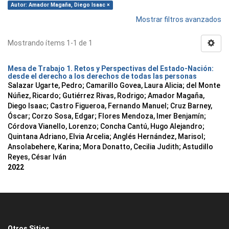
Autor: Amador Magaña, Diego Isaac ×
Mostrar filtros avanzados
Mostrando ítems 1-1 de 1
Mesa de Trabajo 1. Retos y Perspectivas del Estado-Nación:
desde el derecho a los derechos de todas las personas
Salazar Ugarte, Pedro
;
Camarillo Govea, Laura Alicia
;
del Monte
Núñez, Ricardo
;
Gutiérrez Rivas, Rodrigo
;
Amador Magaña,
Diego Isaac
;
Castro Figueroa, Fernando Manuel
;
Cruz Barney,
Óscar
;
Corzo Sosa, Edgar
;
Flores Mendoza, Imer Benjamín
;
Córdova Vianello, Lorenzo
;
Concha Cantú, Hugo Alejandro
;
Quintana Adriano, Elvia Arcelia
;
Anglés Hernández, Marisol
;
Ansolabehere, Karina
;
Mora Donatto, Cecilia Judith
;
Astudillo
Reyes, César Iván
2022
Otros Sitios