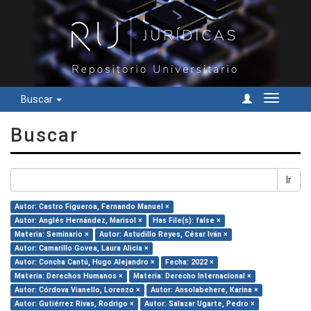
Buscar
Cambiar
navegac
Buscar
Ir
Autor: Castro Figueroa, Fernando Manuel ×
Autor: Anglés Hernández, Marisol ×
Has File(s): false ×
Materia: Seminario ×
Autor: Astudillo Reyes, César Iván ×
Autor: Camarillo Govea, Laura Alicia ×
Autor: Concha Cantú, Hugo Alejandro ×
Fecha: 2022 ×
Materia: Derechos Humanos ×
Materia: Derecho Internacional ×
Autor: Córdova Vianello, Lorenzo ×
Autor: Ansolabehere, Karina ×
Autor: Gutiérrez Rivas, Rodrigo ×
Autor: Salazar Ugarte, Pedro ×