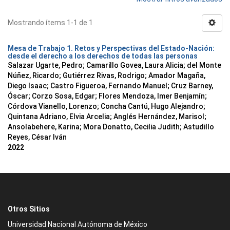
Mostrando ítems 1-1 de 1
Mesa de Trabajo 1. Retos y Perspectivas del Estado-Nación:
desde el derecho a los derechos de todas las personas
Salazar Ugarte, Pedro
;
Camarillo Govea, Laura Alicia
;
del Monte
Núñez, Ricardo
;
Gutiérrez Rivas, Rodrigo
;
Amador Magaña,
Diego Isaac
;
Castro Figueroa, Fernando Manuel
;
Cruz Barney,
Óscar
;
Corzo Sosa, Edgar
;
Flores Mendoza, Imer Benjamín
;
Córdova Vianello, Lorenzo
;
Concha Cantú, Hugo Alejandro
;
Quintana Adriano, Elvia Arcelia
;
Anglés Hernández, Marisol
;
Ansolabehere, Karina
;
Mora Donatto, Cecilia Judith
;
Astudillo
Reyes, César Iván
2022
Otros Sitios
Universidad Nacional Autónoma de México