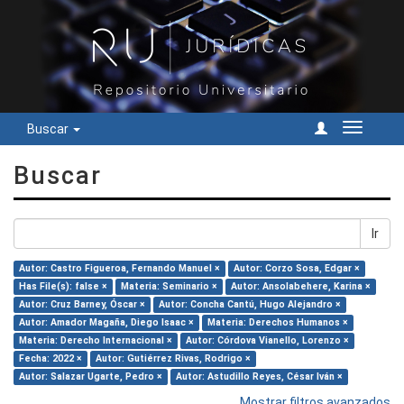
Buscar
Cambiar
navegac
Buscar
Ir
Autor: Castro Figueroa, Fernando Manuel ×
Autor: Corzo Sosa, Edgar ×
Has File(s): false ×
Materia: Seminario ×
Autor: Ansolabehere, Karina ×
Autor: Cruz Barney, Óscar ×
Autor: Concha Cantú, Hugo Alejandro ×
Autor: Amador Magaña, Diego Isaac ×
Materia: Derechos Humanos ×
Materia: Derecho Internacional ×
Autor: Córdova Vianello, Lorenzo ×
Fecha: 2022 ×
Autor: Gutiérrez Rivas, Rodrigo ×
Autor: Salazar Ugarte, Pedro ×
Autor: Astudillo Reyes, César Iván ×
Mostrar filtros avanzados