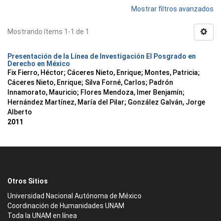
Mostrar filtros avanzados
Mostrando ítems 1-1 de 1
Presentación de la Línea de Investigación El Posgrado en
Derecho en México
Fix Fierro, Héctor
;
Cáceres Nieto, Enrique
;
Montes, Patricia
;
Cáceres Nieto, Enrique
;
Silva Forné, Carlos
;
Padrón
Innamorato, Mauricio
;
Flores Mendoza, Imer Benjamín
;
Hernández Martínez, María del Pilar
;
González Galván, Jorge
Alberto
2011
Otros Sitios
Universidad Nacional Autónoma de México
Coordinación de Humanidades UNAM
Toda la UNAM en línea