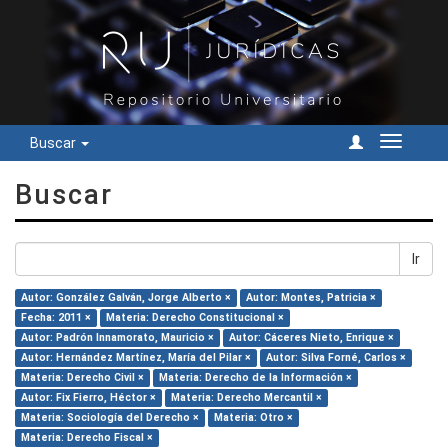
Buscar
Cambiar
navegac
Buscar
Ir
Autor: González Galván, Jorge Alberto ×
Autor: Montes, Patricia ×
Fecha: 2011 ×
Materia: Derecho Constitucional ×
Autor: Padrón Innamorato, Mauricio ×
Autor: Cáceres Nieto, Enrique ×
Autor: Hernández Martínez, María del Pilar ×
Autor: Silva Forné, Carlos ×
Materia: Derecho Civil ×
Materia: Derecho de la Información ×
Autor: Fix Fierro, Héctor ×
Materia: Derecho Mercantil ×
Materia: Sociología del Derecho ×
Materia: Otro ×
Materia: Derecho Fiscal ×