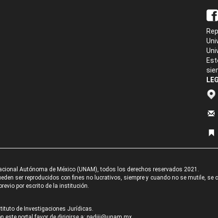
Rep
Uni
Uni
Est
sie
LEG
acional Autónoma de México (UNAM), todos los derechos reservados 2021.
den ser reproducidos con fines no lucrativos, siempre y cuando no se mutile, se cit
revio por escrito de la institución.
tituto de Investigaciones Jurídicas.
 este portal favor de dirigirse a:
padiij@unam.mx