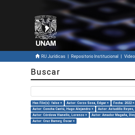
RU Jurídicas
Repositorio Institucional
Video
Buscar
Has File(s): false ×
Autor: Corzo Sosa, Edgar ×
Fecha: 2022 ×
Autor: Concha Cantú, Hugo Alejandro ×
Autor: Astudillo Reyes,
Autor: Córdova Vianello, Lorenzo ×
Autor: Amador Magaña, Die
Autor: Cruz Barney, Óscar ×