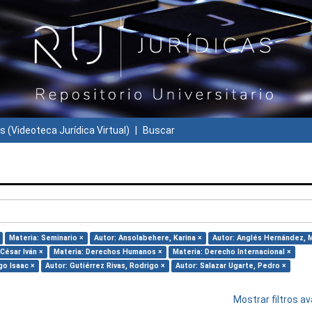
s (Videoteca Jurídica Virtual)
Buscar
Materia: Seminario ×
Autor: Ansolabehere, Karina ×
Autor: Anglés Hernández, M
 César Iván ×
Materia: Derechos Humanos ×
Materia: Derecho Internacional ×
go Isaac ×
Autor: Gutiérrez Rivas, Rodrigo ×
Autor: Salazar Ugarte, Pedro ×
Mostrar filtros 