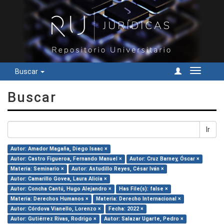
Buscar
Cambiar
navegac
Buscar
Ir
Autor: Amador Magaña, Diego Isaac ×
Autor: Castro Figueroa, Fernando Manuel ×
Autor: Cruz Barney, Óscar ×
Materia: Seminario ×
Autor: Astudillo Reyes, César Iván ×
Autor: Camarillo Govea, Laura Alicia ×
Autor: Concha Cantú, Hugo Alejandro ×
Has File(s): false ×
Materia: Derechos Humanos ×
Materia: Derecho Internacional ×
Autor: Córdova Vianello, Lorenzo ×
Fecha: 2022 ×
Autor: Gutiérrez Rivas, Rodrigo ×
Autor: Salazar Ugarte, Pedro ×