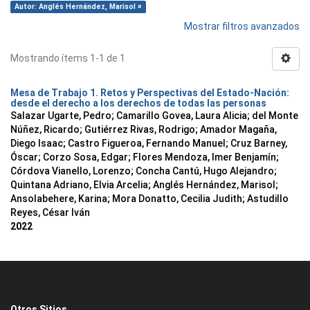
Autor: Anglés Hernández, Marisol ×
Mostrar filtros avanzados
Mostrando ítems 1-1 de 1
Mesa de Trabajo 1. Retos y Perspectivas del Estado-Nación:
desde el derecho a los derechos de todas las personas
Salazar Ugarte, Pedro
;
Camarillo Govea, Laura Alicia
;
del Monte
Núñez, Ricardo
;
Gutiérrez Rivas, Rodrigo
;
Amador Magaña,
Diego Isaac
;
Castro Figueroa, Fernando Manuel
;
Cruz Barney,
Óscar
;
Corzo Sosa, Edgar
;
Flores Mendoza, Imer Benjamín
;
Córdova Vianello, Lorenzo
;
Concha Cantú, Hugo Alejandro
;
Quintana Adriano, Elvia Arcelia
;
Anglés Hernández, Marisol
;
Ansolabehere, Karina
;
Mora Donatto, Cecilia Judith
;
Astudillo
Reyes, César Iván
2022
Otros Sitios