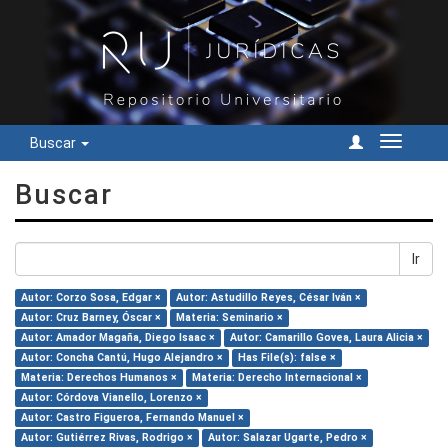
Buscar
Cambiar
navegac
Buscar
Ir
Autor: Corzo Sosa, Edgar ×
Autor: Astudillo Reyes, César Iván ×
Autor: Cruz Barney, Óscar ×
Materia: Seminario ×
Autor: Amador Magaña, Diego Isaac ×
Autor: Camarillo Govea, Laura Alicia ×
Autor: Concha Cantú, Hugo Alejandro ×
Has File(s): false ×
Materia: Derechos Humanos ×
Materia: Derecho Internacional ×
Autor: Córdova Vianello, Lorenzo ×
Autor: Castro Figueroa, Fernando Manuel ×
Autor: Gutiérrez Rivas, Rodrigo ×
Autor: Salazar Ugarte, Pedro ×