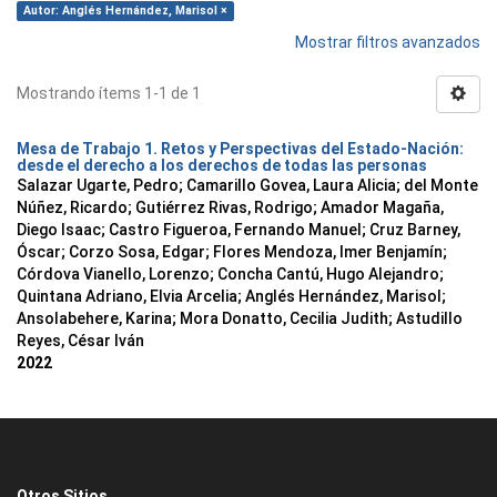
Autor: Anglés Hernández, Marisol ×
Mostrar filtros avanzados
Mostrando ítems 1-1 de 1
Mesa de Trabajo 1. Retos y Perspectivas del Estado-Nación:
desde el derecho a los derechos de todas las personas
Salazar Ugarte, Pedro
;
Camarillo Govea, Laura Alicia
;
del Monte
Núñez, Ricardo
;
Gutiérrez Rivas, Rodrigo
;
Amador Magaña,
Diego Isaac
;
Castro Figueroa, Fernando Manuel
;
Cruz Barney,
Óscar
;
Corzo Sosa, Edgar
;
Flores Mendoza, Imer Benjamín
;
Córdova Vianello, Lorenzo
;
Concha Cantú, Hugo Alejandro
;
Quintana Adriano, Elvia Arcelia
;
Anglés Hernández, Marisol
;
Ansolabehere, Karina
;
Mora Donatto, Cecilia Judith
;
Astudillo
Reyes, César Iván
2022
Otros Sitios