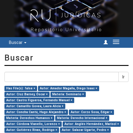
Buscar
Cambiar
navegac
Buscar
Ir
Has File(s): false ×
Autor: Amador Magaña, Diego Isaac ×
Autor: Cruz Barney, Óscar ×
Materia: Seminario ×
Autor: Castro Figueroa, Fernando Manuel ×
Autor: Camarillo Govea, Laura Alicia ×
Autor: Concha Cantú, Hugo Alejandro ×
Autor: Corzo Sosa, Edgar ×
Materia: Derechos Humanos ×
Materia: Derecho Internacional ×
Autor: Córdova Vianello, Lorenzo ×
Autor: Anglés Hernández, Marisol ×
Autor: Gutiérrez Rivas, Rodrigo ×
Autor: Salazar Ugarte, Pedro ×