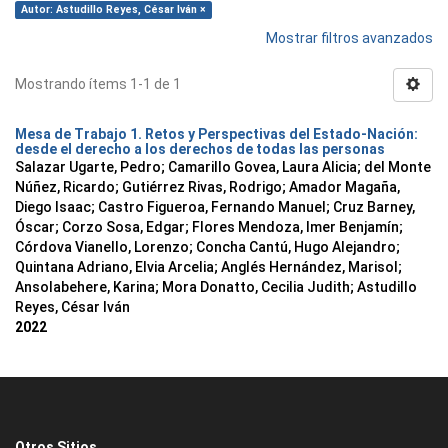
Autor: Astudillo Reyes, César Iván ×
Mostrar filtros avanzados
Mostrando ítems 1-1 de 1
Mesa de Trabajo 1. Retos y Perspectivas del Estado-Nación:
desde el derecho a los derechos de todas las personas
Salazar Ugarte, Pedro
;
Camarillo Govea, Laura Alicia
;
del Monte
Núñez, Ricardo
;
Gutiérrez Rivas, Rodrigo
;
Amador Magaña,
Diego Isaac
;
Castro Figueroa, Fernando Manuel
;
Cruz Barney,
Óscar
;
Corzo Sosa, Edgar
;
Flores Mendoza, Imer Benjamín
;
Córdova Vianello, Lorenzo
;
Concha Cantú, Hugo Alejandro
;
Quintana Adriano, Elvia Arcelia
;
Anglés Hernández, Marisol
;
Ansolabehere, Karina
;
Mora Donatto, Cecilia Judith
;
Astudillo
Reyes, César Iván
2022
Otros Sitios