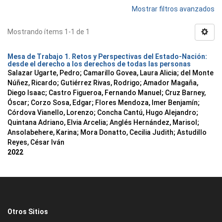
Mostrar filtros avanzados
Mostrando ítems 1-1 de 1
Mesa de Trabajo 1. Retos y Perspectivas del Estado-Nación:
desde el derecho a los derechos de todas las personas
Salazar Ugarte, Pedro
;
Camarillo Govea, Laura Alicia
;
del Monte
Núñez, Ricardo
;
Gutiérrez Rivas, Rodrigo
;
Amador Magaña,
Diego Isaac
;
Castro Figueroa, Fernando Manuel
;
Cruz Barney,
Óscar
;
Corzo Sosa, Edgar
;
Flores Mendoza, Imer Benjamín
;
Córdova Vianello, Lorenzo
;
Concha Cantú, Hugo Alejandro
;
Quintana Adriano, Elvia Arcelia
;
Anglés Hernández, Marisol
;
Ansolabehere, Karina
;
Mora Donatto, Cecilia Judith
;
Astudillo
Reyes, César Iván
2022
Otros Sitios