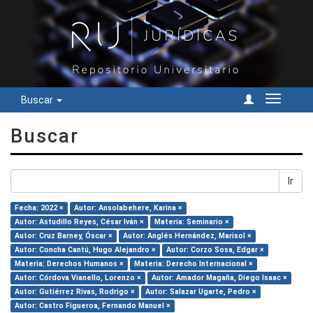
Buscar
Cambiar
navegac
Buscar
Ir
Fecha: 2022 ×
Autor: Ansolabehere, Karina ×
Autor: Astudillo Reyes, César Iván ×
Materia: Seminario ×
Autor: Cruz Barney, Óscar ×
Autor: Anglés Hernández, Marisol ×
Autor: Concha Cantú, Hugo Alejandro ×
Autor: Corzo Sosa, Edgar ×
Materia: Derechos Humanos ×
Materia: Derecho Internacional ×
Autor: Córdova Vianello, Lorenzo ×
Autor: Amador Magaña, Diego Isaac ×
Autor: Gutiérrez Rivas, Rodrigo ×
Autor: Salazar Ugarte, Pedro ×
Autor: Castro Figueroa, Fernando Manuel ×