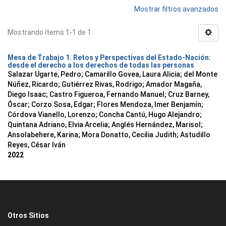
Mostrar filtros avanzados
Mostrando ítems 1-1 de 1
Mesa de Trabajo 1. Retos y Perspectivas del Estado-Nación:
desde el derecho a los derechos de todas las personas
Salazar Ugarte, Pedro
;
Camarillo Govea, Laura Alicia
;
del Monte
Núñez, Ricardo
;
Gutiérrez Rivas, Rodrigo
;
Amador Magaña,
Diego Isaac
;
Castro Figueroa, Fernando Manuel
;
Cruz Barney,
Óscar
;
Corzo Sosa, Edgar
;
Flores Mendoza, Imer Benjamín
;
Córdova Vianello, Lorenzo
;
Concha Cantú, Hugo Alejandro
;
Quintana Adriano, Elvia Arcelia
;
Anglés Hernández, Marisol
;
Ansolabehere, Karina
;
Mora Donatto, Cecilia Judith
;
Astudillo
Reyes, César Iván
2022
Otros Sitios