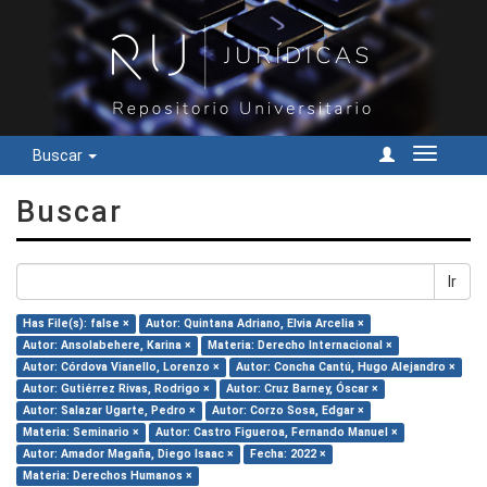
Buscar
Cambiar
navegac
Buscar
Ir
Has File(s): false ×
Autor: Quintana Adriano, Elvia Arcelia ×
Autor: Ansolabehere, Karina ×
Materia: Derecho Internacional ×
Autor: Córdova Vianello, Lorenzo ×
Autor: Concha Cantú, Hugo Alejandro ×
Autor: Gutiérrez Rivas, Rodrigo ×
Autor: Cruz Barney, Óscar ×
Autor: Salazar Ugarte, Pedro ×
Autor: Corzo Sosa, Edgar ×
Materia: Seminario ×
Autor: Castro Figueroa, Fernando Manuel ×
Autor: Amador Magaña, Diego Isaac ×
Fecha: 2022 ×
Materia: Derechos Humanos ×