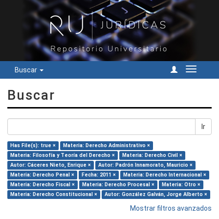
Buscar
Cambiar
navegac
Buscar
Ir
Has File(s): true ×
Materia: Derecho Administrativo ×
Materia: Filosofía y Teoría del Derecho ×
Materia: Derecho Civil ×
Autor: Cáceres Nieto, Enrique ×
Autor: Padrón Innamorato, Mauricio ×
Materia: Derecho Penal ×
Fecha: 2011 ×
Materia: Derecho Internacional ×
Materia: Derecho Fiscal ×
Materia: Derecho Procesal ×
Materia: Otro ×
Materia: Derecho Constitucional ×
Autor: González Galván, Jorge Alberto ×
Mostrar filtros avanzados