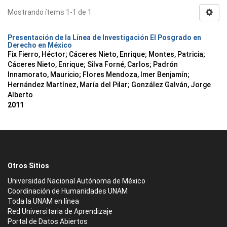
Mostrando ítems 1-1 de 1
Presentación de la Línea de Investigación El Posgrado en
Derecho en México
Fix Fierro, Héctor
;
Cáceres Nieto, Enrique
;
Montes, Patricia
;
Cáceres Nieto, Enrique
;
Silva Forné, Carlos
;
Padrón
Innamorato, Mauricio
;
Flores Mendoza, Imer Benjamín
;
Hernández Martínez, María del Pilar
;
González Galván, Jorge
Alberto
2011
Otros Sitios
Universidad Nacional Autónoma de México
Coordinación de Humanidades UNAM
Toda la UNAM en línea
Red Universitaria de Aprendizaje
Portal de Datos Abiertos