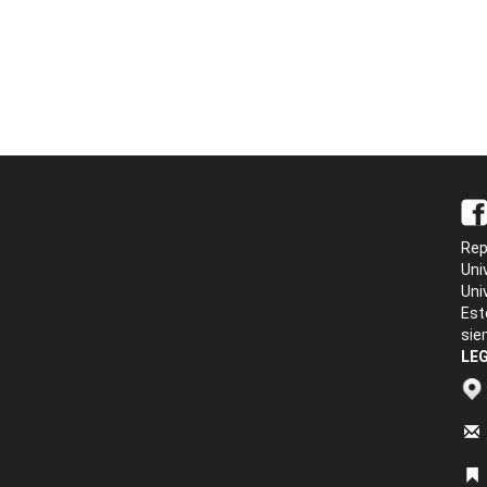
Rep
Uni
Uni
Est
sie
LEG