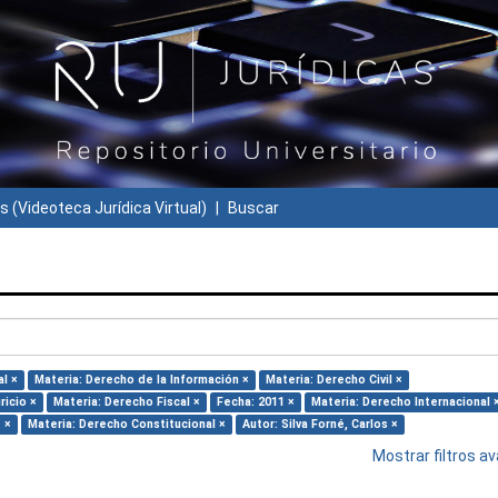
s (Videoteca Jurídica Virtual)
Buscar
l ×
Materia: Derecho de la Información ×
Materia: Derecho Civil ×
ricio ×
Materia: Derecho Fiscal ×
Fecha: 2011 ×
Materia: Derecho Internacional 
e ×
Materia: Derecho Constitucional ×
Autor: Silva Forné, Carlos ×
Mostrar filtros 