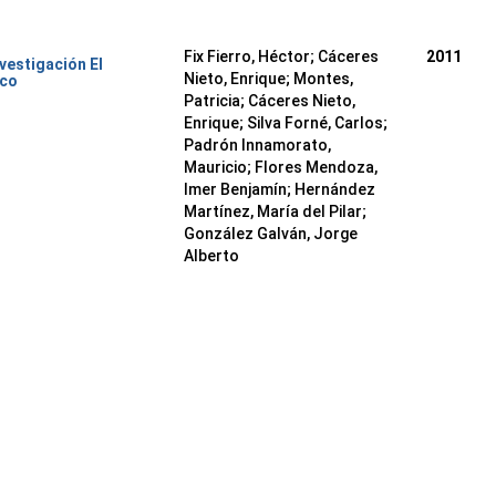
Fix Fierro, Héctor
;
Cáceres
2011
nvestigación El
Nieto, Enrique
;
Montes,
ico
Patricia
;
Cáceres Nieto,
Enrique
;
Silva Forné, Carlos
;
Padrón Innamorato,
Mauricio
;
Flores Mendoza,
Imer Benjamín
;
Hernández
Martínez, María del Pilar
;
González Galván, Jorge
Alberto