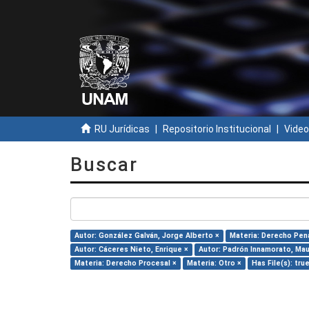
RU Jurídicas
Repositorio Institucional
Video
Buscar
Autor: González Galván, Jorge Alberto ×
Materia: Derecho Pena
Autor: Cáceres Nieto, Enrique ×
Autor: Padrón Innamorato, Mau
Materia: Derecho Procesal ×
Materia: Otro ×
Has File(s): tru