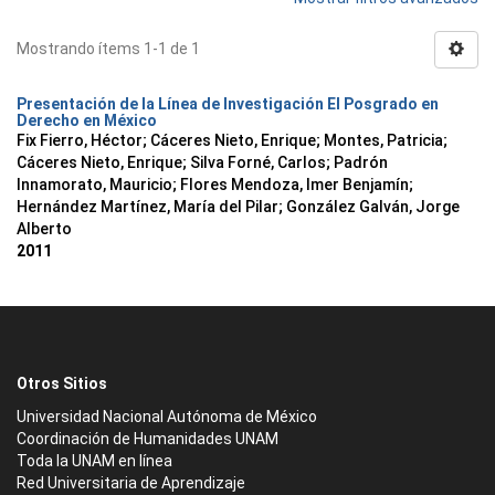
Mostrando ítems 1-1 de 1
Presentación de la Línea de Investigación El Posgrado en
Derecho en México
Fix Fierro, Héctor
;
Cáceres Nieto, Enrique
;
Montes, Patricia
;
Cáceres Nieto, Enrique
;
Silva Forné, Carlos
;
Padrón
Innamorato, Mauricio
;
Flores Mendoza, Imer Benjamín
;
Hernández Martínez, María del Pilar
;
González Galván, Jorge
Alberto
2011
Otros Sitios
Universidad Nacional Autónoma de México
Coordinación de Humanidades UNAM
Toda la UNAM en línea
Red Universitaria de Aprendizaje