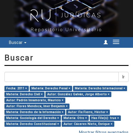
Buscar
Cambiar
navegac
Buscar
Ir
Fecha: 2011 ×
Materia: Derecho Penal ×
Materia: Derecho Internacional ×
Materia: Derecho Civil ×
Autor: González Galván, Jorge Alberto ×
Autor: Padrón Innamorato, Mauricio ×
Autor: Flores Mendoza, Imer Benjamín ×
Materia: Derecho de la Información ×
Autor: Fix Fierro, Héctor ×
Materia: Sociología del Derecho ×
Materia: Otro ×
Has File(s): true ×
Materia: Derecho Constitucional ×
Autor: Cáceres Nieto, Enrique ×
Mostrar filtros avanzados