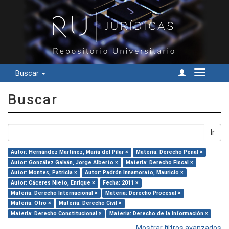
Buscar
Cambiar
navegac
Buscar
Ir
Autor: Hernández Martínez, María del Pilar ×
Materia: Derecho Penal ×
Autor: González Galván, Jorge Alberto ×
Materia: Derecho Fiscal ×
Autor: Montes, Patricia ×
Autor: Padrón Innamorato, Mauricio ×
Autor: Cáceres Nieto, Enrique ×
Fecha: 2011 ×
Materia: Derecho Internacional ×
Materia: Derecho Procesal ×
Materia: Otro ×
Materia: Derecho Civil ×
Materia: Derecho Constitucional ×
Materia: Derecho de la Información ×
Mostrar filtros avanzados