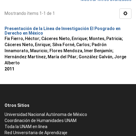
Mostrando ítems 1-1 de 1
Presentación de la Línea de Investigación El Posgrado en
Derecho en México
Fix Fierro, Héctor
;
Cáceres Nieto, Enrique
;
Montes, Patricia
;
Cáceres Nieto, Enrique
;
Silva Forné, Carlos
;
Padrón
Innamorato, Mauricio
;
Flores Mendoza, Imer Benjamín
;
Hernández Martínez, María del Pilar
;
González Galván, Jorge
Alberto
2011
Otros Sitios
Universidad Nacional Autónoma de México
Coordinación de Humanidades UNAM
Toda la UNAM en línea
Red Universitaria de Aprendizaje