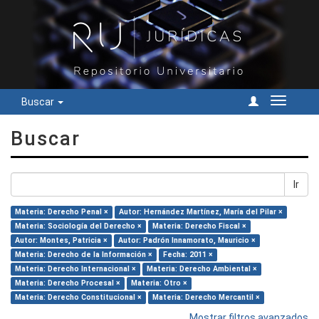
Buscar
Cambiar
navegac
Buscar
Ir
Materia: Derecho Penal ×
Autor: Hernández Martínez, María del Pilar ×
Materia: Sociología del Derecho ×
Materia: Derecho Fiscal ×
Autor: Montes, Patricia ×
Autor: Padrón Innamorato, Mauricio ×
Materia: Derecho de la Información ×
Fecha: 2011 ×
Materia: Derecho Internacional ×
Materia: Derecho Ambiental ×
Materia: Derecho Procesal ×
Materia: Otro ×
Materia: Derecho Constitucional ×
Materia: Derecho Mercantil ×
Mostrar filtros avanzados