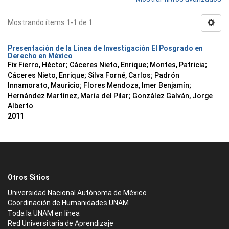
Mostrando ítems 1-1 de 1
Presentación de la Línea de Investigación El Posgrado en
Derecho en México
Fix Fierro, Héctor
;
Cáceres Nieto, Enrique
;
Montes, Patricia
;
Cáceres Nieto, Enrique
;
Silva Forné, Carlos
;
Padrón
Innamorato, Mauricio
;
Flores Mendoza, Imer Benjamín
;
Hernández Martínez, María del Pilar
;
González Galván, Jorge
Alberto
2011
Otros Sitios
Universidad Nacional Autónoma de México
Coordinación de Humanidades UNAM
Toda la UNAM en línea
Red Universitaria de Aprendizaje