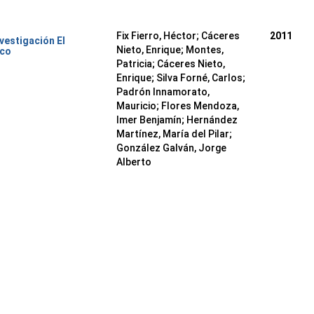
Fix Fierro, Héctor
;
Cáceres
2011
nvestigación El
Nieto, Enrique
;
Montes,
ico
Patricia
;
Cáceres Nieto,
Enrique
;
Silva Forné, Carlos
;
Padrón Innamorato,
Mauricio
;
Flores Mendoza,
Imer Benjamín
;
Hernández
Martínez, María del Pilar
;
González Galván, Jorge
Alberto