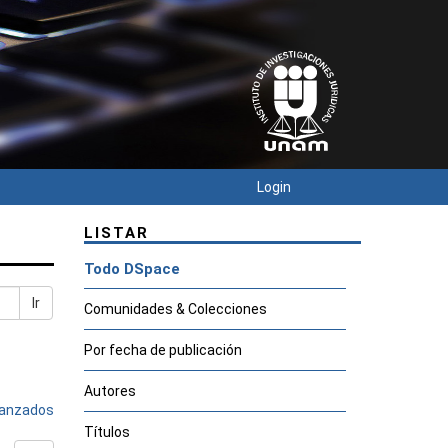
Login
LISTAR
Todo DSpace
Ir
Comunidades & Colecciones
Por fecha de publicación
Autores
avanzados
Títulos