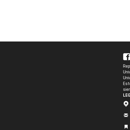
Rep
Uni
Uni
Est
sie
LEG