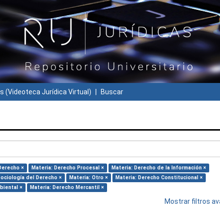
s (Videoteca Jurídica Virtual)
Buscar
 Derecho ×
Materia: Derecho Procesal ×
Materia: Derecho de la Información ×
Sociología del Derecho ×
Materia: Otro ×
Materia: Derecho Constitucional ×
biental ×
Materia: Derecho Mercantil ×
Mostrar filtros 