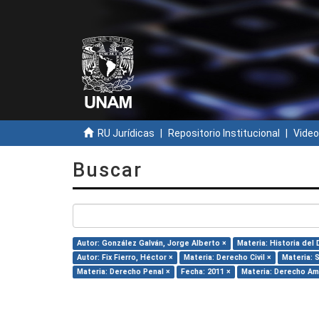
RU Jurídicas
Repositorio Institucional
Video
Buscar
Autor: González Galván, Jorge Alberto ×
Materia: Historia del
Autor: Fix Fierro, Héctor ×
Materia: Derecho Civil ×
Materia: 
Materia: Derecho Penal ×
Fecha: 2011 ×
Materia: Derecho Am