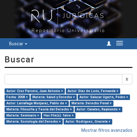
Buscar
Cambiar
navegac
Buscar
Ir
Autor: Cruz Parcero, Juan Antonio ×
Autor: Díaz de León, Fernanda ×
Fecha: 2008 ×
Materia: Salud y Derecho ×
Autor: Salazar Ugarte, Pedro ×
Autor: Larrañaga Monjaraz, Pablo de ×
Materia: Derecho Penal ×
Materia: Filosofía y Teoría del Derecho ×
Autor: Canales, Raymundo ×
Materia: Seminario ×
Has File(s): false ×
Materia: Sociología del Derecho ×
Autor: Rodríguez, Graciela ×
Mostrar filtros avanzados