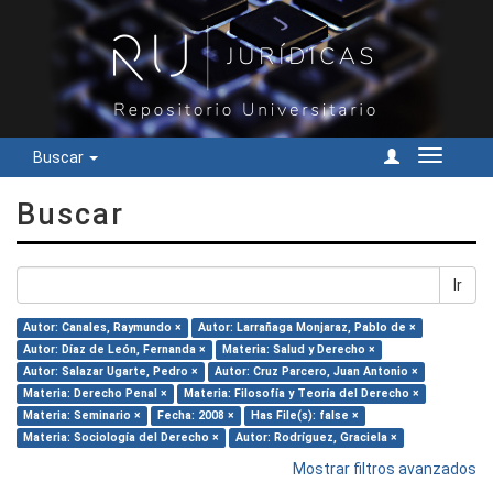
Buscar
Cambiar
navegac
Buscar
Ir
Autor: Canales, Raymundo ×
Autor: Larrañaga Monjaraz, Pablo de ×
Autor: Díaz de León, Fernanda ×
Materia: Salud y Derecho ×
Autor: Salazar Ugarte, Pedro ×
Autor: Cruz Parcero, Juan Antonio ×
Materia: Derecho Penal ×
Materia: Filosofía y Teoría del Derecho ×
Materia: Seminario ×
Fecha: 2008 ×
Has File(s): false ×
Materia: Sociología del Derecho ×
Autor: Rodríguez, Graciela ×
Mostrar filtros avanzados