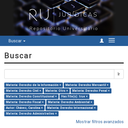
Buscar
Cambiar
navegac
Buscar
Ir
Materia: Derecho de la Información ×
Materia: Derecho Mercantil ×
Materia: Derecho Civil ×
Materia: Otro ×
Materia: Derecho Penal ×
Materia: Derecho Constitucional ×
Has File(s): true ×
Materia: Derecho Fiscal ×
Materia: Derecho Ambiental ×
Autor: Chávez, Carolina ×
Materia: Derecho Internacional ×
Materia: Derecho Administrativo ×
Mostrar filtros avanzados