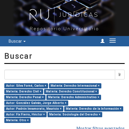
Buscar
Cambiar
navegac
Buscar
Ir
Autor: Silva Forné, Carlos ×
Materia: Derecho Internacional ×
Materia: Derecho Civil ×
Materia: Derecho Constitucional ×
Materia: Derecho Penal ×
Materia: Derecho Administrativo ×
Autor: González Galván, Jorge Alberto ×
Autor: Padrón Innamorato, Mauricio ×
Materia: Derecho de la Información ×
Autor: Fix Fierro, Héctor ×
Materia: Sociología del Derecho ×
Materia: Otro ×
Mostrar filtros avanzados