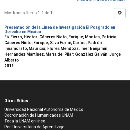
Mostrando ítems 1-1 de 1
Presentación de la Línea de Investigación El Posgrado en
Derecho en México
Fix Fierro, Héctor
;
Cáceres Nieto, Enrique
;
Montes, Patricia
;
Cáceres Nieto, Enrique
;
Silva Forné, Carlos
;
Padrón
Innamorato, Mauricio
;
Flores Mendoza, Imer Benjamín
;
Hernández Martínez, María del Pilar
;
González Galván, Jorge
Alberto
2011
Otros Sitios
Universidad Nacional Autónoma de México
Coordinación de Humanidades UNAM
Toda la UNAM en línea
Red Universitaria de Aprendizaje