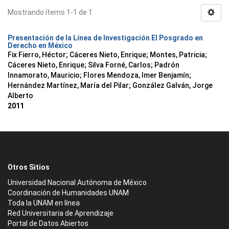
Mostrando ítems 1-1 de 1
Presentación de la Línea de Investigación El Posgrado en
Derecho en México
Fix Fierro, Héctor
;
Cáceres Nieto, Enrique
;
Montes, Patricia
;
Cáceres Nieto, Enrique
;
Silva Forné, Carlos
;
Padrón
Innamorato, Mauricio
;
Flores Mendoza, Imer Benjamín
;
Hernández Martínez, María del Pilar
;
González Galván, Jorge
Alberto
2011
Otros Sitios
Universidad Nacional Autónoma de México
Coordinación de Humanidades UNAM
Toda la UNAM en línea
Red Universitaria de Aprendizaje
Portal de Datos Abiertos