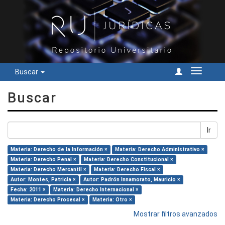
Buscar
Cambiar
navegac
Buscar
Ir
Materia: Derecho de la Información ×
Materia: Derecho Administrativo ×
Materia: Derecho Penal ×
Materia: Derecho Constitucional ×
Materia: Derecho Mercantil ×
Materia: Derecho Fiscal ×
Autor: Montes, Patricia ×
Autor: Padrón Innamorato, Mauricio ×
Fecha: 2011 ×
Materia: Derecho Internacional ×
Materia: Derecho Procesal ×
Materia: Otro ×
Mostrar filtros avanzados