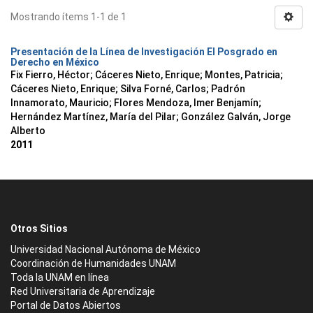
Mostrando ítems 1-1 de 1
Presentación de la Línea de Investigación El Posgrado en
Derecho en México
Fix Fierro, Héctor
;
Cáceres Nieto, Enrique
;
Montes, Patricia
;
Cáceres Nieto, Enrique
;
Silva Forné, Carlos
;
Padrón
Innamorato, Mauricio
;
Flores Mendoza, Imer Benjamín
;
Hernández Martínez, María del Pilar
;
González Galván, Jorge
Alberto
2011
Otros Sitios
Universidad Nacional Autónoma de México
Coordinación de Humanidades UNAM
Toda la UNAM en línea
Red Universitaria de Aprendizaje
Portal de Datos Abiertos