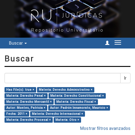
Buscar
Cambiar
navegac
Buscar
Ir
Has File(s): true ×
Materia: Derecho Administrativo ×
Materia: Derecho Penal ×
Materia: Derecho Constitucional ×
Materia: Derecho Mercantil ×
Materia: Derecho Fiscal ×
Autor: Montes, Patricia ×
Autor: Padrón Innamorato, Mauricio ×
Fecha: 2011 ×
Materia: Derecho Internacional ×
Materia: Derecho Procesal ×
Materia: Otro ×
Mostrar filtros avanzados