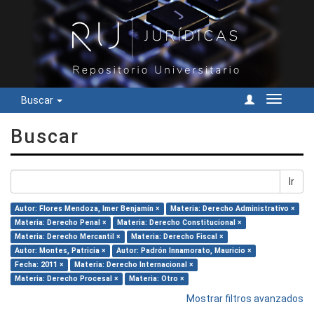
Buscar
Cambiar
navegac
Buscar
Ir
Autor: Flores Mendoza, Imer Benjamín ×
Materia: Derecho Administrativo ×
Materia: Derecho Penal ×
Materia: Derecho Constitucional ×
Materia: Derecho Mercantil ×
Materia: Derecho Fiscal ×
Autor: Montes, Patricia ×
Autor: Padrón Innamorato, Mauricio ×
Fecha: 2011 ×
Materia: Derecho Internacional ×
Materia: Derecho Procesal ×
Materia: Otro ×
Mostrar filtros avanzados