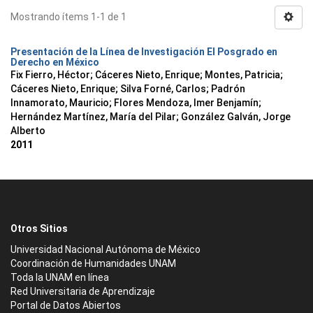
Mostrando ítems 1-1 de 1
Presentación de la Línea de Investigación El Posgrado en
Derecho en México
Fix Fierro, Héctor
;
Cáceres Nieto, Enrique
;
Montes, Patricia
;
Cáceres Nieto, Enrique
;
Silva Forné, Carlos
;
Padrón
Innamorato, Mauricio
;
Flores Mendoza, Imer Benjamín
;
Hernández Martínez, María del Pilar
;
González Galván, Jorge
Alberto
2011
Otros Sitios
Universidad Nacional Autónoma de México
Coordinación de Humanidades UNAM
Toda la UNAM en línea
Red Universitaria de Aprendizaje
Portal de Datos Abiertos