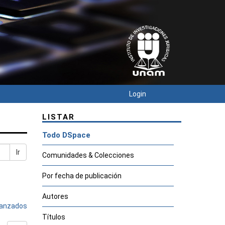
Login
LISTAR
Todo DSpace
Ir
Comunidades & Colecciones
Por fecha de publicación
Autores
avanzados
Títulos