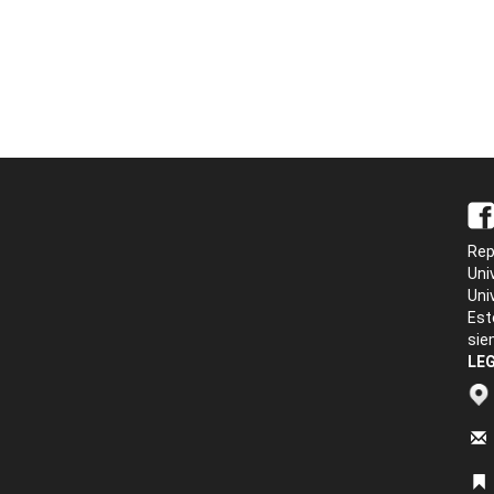
Rep
Uni
Uni
Est
sie
LEG