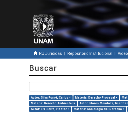
RU Jurídicas
Repositorio Institucional
Video
Buscar
Autor: Silva Forné, Carlos ×
Materia: Derecho Procesal ×
Mate
Materia: Derecho Ambiental ×
Autor: Flores Mendoza, Imer Ben
Autor: Fix Fierro, Héctor ×
Materia: Sociología del Derecho ×