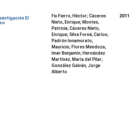
Fix Fierro, Héctor
;
Cáceres
2011
nvestigación El
Nieto, Enrique
;
Montes,
ico
Patricia
;
Cáceres Nieto,
Enrique
;
Silva Forné, Carlos
;
Padrón Innamorato,
Mauricio
;
Flores Mendoza,
Imer Benjamín
;
Hernández
Martínez, María del Pilar
;
González Galván, Jorge
Alberto