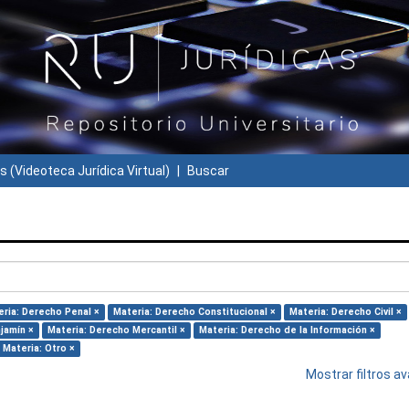
s (Videoteca Jurídica Virtual)
Buscar
ria: Derecho Penal ×
Materia: Derecho Constitucional ×
Materia: Derecho Civil ×
jamín ×
Materia: Derecho Mercantil ×
Materia: Derecho de la Información ×
Materia: Otro ×
Mostrar filtros 