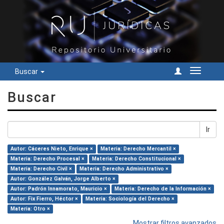
Buscar
Cambiar
navegac
Buscar
Ir
Autor: Cáceres Nieto, Enrique ×
Materia: Derecho Mercantil ×
Materia: Derecho Procesal ×
Materia: Derecho Constitucional ×
Materia: Derecho Civil ×
Materia: Derecho Administrativo ×
Autor: González Galván, Jorge Alberto ×
Autor: Padrón Innamorato, Mauricio ×
Materia: Derecho de la Información ×
Autor: Fix Fierro, Héctor ×
Materia: Sociología del Derecho ×
Materia: Otro ×
Mostrar filtros avanzados