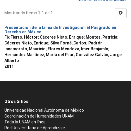
Mostrando ítems 1-1 de 1
Presentación de la Línea de Investigación El Posgrado en
Derecho en México
Fix Fierro, Héctor
;
Cáceres Nieto, Enrique
;
Montes, Patricia
;
Cáceres Nieto, Enrique
;
Silva Forné, Carlos
;
Padrón
Innamorato, Mauricio
;
Flores Mendoza, Imer Benjamín
;
Hernández Martínez, María del Pilar
;
González Galván, Jorge
Alberto
2011
Otros Sitios
Universidad Nacional Autónoma de México
Coordinación de Humanidades UNAM
Toda la UNAM en línea
Red Universitaria de Aprendizaje