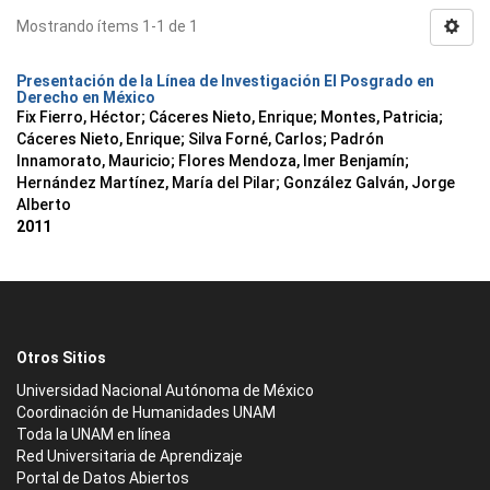
Mostrando ítems 1-1 de 1
Presentación de la Línea de Investigación El Posgrado en
Derecho en México
Fix Fierro, Héctor
;
Cáceres Nieto, Enrique
;
Montes, Patricia
;
Cáceres Nieto, Enrique
;
Silva Forné, Carlos
;
Padrón
Innamorato, Mauricio
;
Flores Mendoza, Imer Benjamín
;
Hernández Martínez, María del Pilar
;
González Galván, Jorge
Alberto
2011
Otros Sitios
Universidad Nacional Autónoma de México
Coordinación de Humanidades UNAM
Toda la UNAM en línea
Red Universitaria de Aprendizaje
Portal de Datos Abiertos