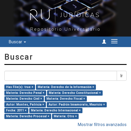
Buscar
Cambiar
navegac
Buscar
Ir
Has File(s): true ×
Materia: Derecho de la Información ×
Materia: Derecho Penal ×
Materia: Derecho Constitucional ×
Materia: Derecho Civil ×
Materia: Derecho Fiscal ×
Autor: Montes, Patricia ×
Autor: Padrón Innamorato, Mauricio ×
Fecha: 2011 ×
Materia: Derecho Internacional ×
Materia: Derecho Procesal ×
Materia: Otro ×
Mostrar filtros avanzados