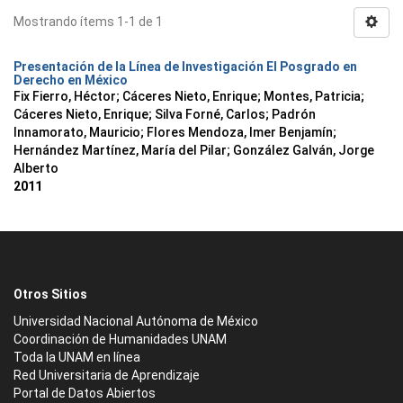
Mostrando ítems 1-1 de 1
Presentación de la Línea de Investigación El Posgrado en
Derecho en México
Fix Fierro, Héctor
;
Cáceres Nieto, Enrique
;
Montes, Patricia
;
Cáceres Nieto, Enrique
;
Silva Forné, Carlos
;
Padrón
Innamorato, Mauricio
;
Flores Mendoza, Imer Benjamín
;
Hernández Martínez, María del Pilar
;
González Galván, Jorge
Alberto
2011
Otros Sitios
Universidad Nacional Autónoma de México
Coordinación de Humanidades UNAM
Toda la UNAM en línea
Red Universitaria de Aprendizaje
Portal de Datos Abiertos