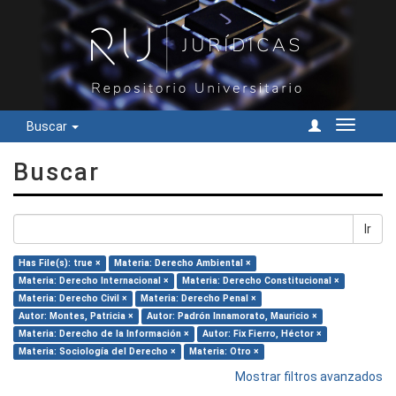
Buscar
Cambiar
navegac
Buscar
Ir
Has File(s): true ×
Materia: Derecho Ambiental ×
Materia: Derecho Internacional ×
Materia: Derecho Constitucional ×
Materia: Derecho Civil ×
Materia: Derecho Penal ×
Autor: Montes, Patricia ×
Autor: Padrón Innamorato, Mauricio ×
Materia: Derecho de la Información ×
Autor: Fix Fierro, Héctor ×
Materia: Sociología del Derecho ×
Materia: Otro ×
Mostrar filtros avanzados