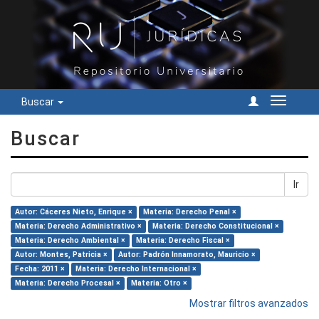
Buscar
Cambiar
navegac
Buscar
Ir
Autor: Cáceres Nieto, Enrique ×
Materia: Derecho Penal ×
Materia: Derecho Administrativo ×
Materia: Derecho Constitucional ×
Materia: Derecho Ambiental ×
Materia: Derecho Fiscal ×
Autor: Montes, Patricia ×
Autor: Padrón Innamorato, Mauricio ×
Fecha: 2011 ×
Materia: Derecho Internacional ×
Materia: Derecho Procesal ×
Materia: Otro ×
Mostrar filtros avanzados