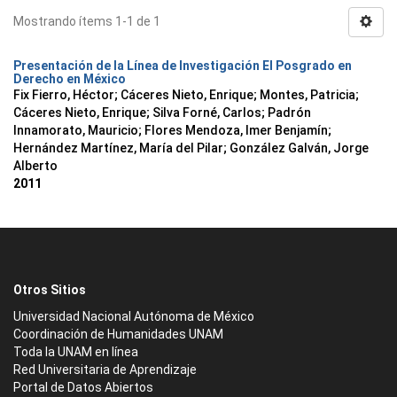
Mostrando ítems 1-1 de 1
Presentación de la Línea de Investigación El Posgrado en
Derecho en México
Fix Fierro, Héctor
;
Cáceres Nieto, Enrique
;
Montes, Patricia
;
Cáceres Nieto, Enrique
;
Silva Forné, Carlos
;
Padrón
Innamorato, Mauricio
;
Flores Mendoza, Imer Benjamín
;
Hernández Martínez, María del Pilar
;
González Galván, Jorge
Alberto
2011
Otros Sitios
Universidad Nacional Autónoma de México
Coordinación de Humanidades UNAM
Toda la UNAM en línea
Red Universitaria de Aprendizaje
Portal de Datos Abiertos