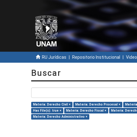
RU Jurídicas
Repositorio Institucional
Video
Buscar
Materia: Derecho Civil ×
Materia: Derecho Procesal ×
Materia
Has File(s): true ×
Materia: Derecho Fiscal ×
Materia: Derech
Materia: Derecho Administrativo ×