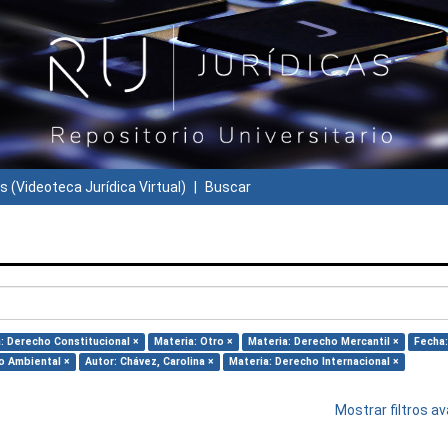
s (Videoteca Jurídica Virtual)
Buscar
: Derecho Constitucional ×
Materia: Otro ×
Materia: Derecho Mercantil ×
Fecha:
o Ambiental ×
Autor: Chávez, Carolina ×
Materia: Derecho Internacional ×
Mostrar filtros 