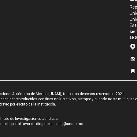
Rep
Uni
Uni
Est
sie
LEG
acional Autónoma de México (UNAM), todos los derechos reservados 2021.
den ser reproducidos con fines no lucrativos, siempre y cuando no se mutile, se cit
revio por escrito de la institución.
tituto de Investigaciones Jurídicas.
 este portal favor de dirigirse a:
padiij@unam.mx