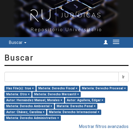
Buscar
Cambiar
navegac
Buscar
Ir
Has File(s): true ×
Materia: Derecho Fiscal ×
Materia: Derecho Procesal ×
Materia: Otro ×
Materia: Derecho Mercantil ×
Autor: Hernández Manuel, Morales ×
Autor: Aguilera, Edgar ×
Materia: Derecho Ambiental ×
Materia: Derecho Penal ×
Autor: Chávez, Carolina ×
Materia: Derecho Internacional ×
Materia: Derecho Administrativo ×
Mostrar filtros avanzados