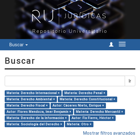
Buscar
Cambiar
navegac
Buscar
Ir
Materia: Derecho Internacional ×
Materia: Derecho Penal ×
Materia: Derecho Ambiental ×
Materia: Derecho Constitucional ×
Materia: Derecho Fiscal ×
Autor: Cáceres Nieto, Enrique ×
Autor: Flores Mendoza, Imer Benjamín ×
Materia: Derecho Mercantil ×
Materia: Derecho de la Información ×
Autor: Fix Fierro, Héctor ×
Materia: Sociología del Derecho ×
Materia: Otro ×
Mostrar filtros avanzados