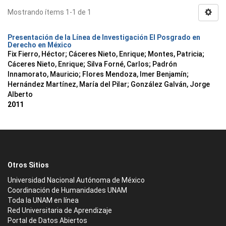
Mostrando ítems 1-1 de 1
Presentación de la Línea de Investigación El Posgrado en
Derecho en México
Fix Fierro, Héctor
;
Cáceres Nieto, Enrique
;
Montes, Patricia
;
Cáceres Nieto, Enrique
;
Silva Forné, Carlos
;
Padrón
Innamorato, Mauricio
;
Flores Mendoza, Imer Benjamín
;
Hernández Martínez, María del Pilar
;
González Galván, Jorge
Alberto
2011
Otros Sitios
Universidad Nacional Autónoma de México
Coordinación de Humanidades UNAM
Toda la UNAM en línea
Red Universitaria de Aprendizaje
Portal de Datos Abiertos