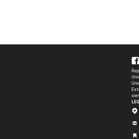
Rep
Uni
Uni
Est
sie
LEG