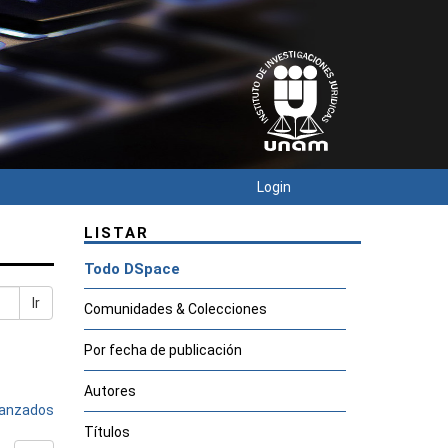
Login
LISTAR
Todo DSpace
Ir
Comunidades & Colecciones
Por fecha de publicación
Autores
avanzados
Títulos