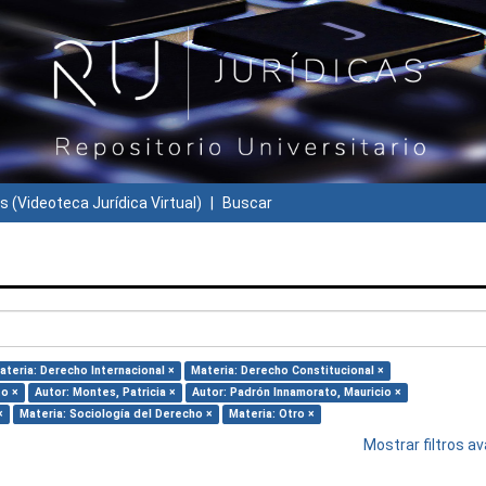
s (Videoteca Jurídica Virtual)
Buscar
ateria: Derecho Internacional ×
Materia: Derecho Constitucional ×
to ×
Autor: Montes, Patricia ×
Autor: Padrón Innamorato, Mauricio ×
×
Materia: Sociología del Derecho ×
Materia: Otro ×
Mostrar filtros 