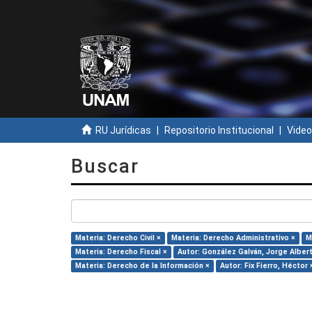
RU Jurídicas
Repositorio Institucional
Video
Buscar
Materia: Derecho Civil ×
Materia: Derecho Administrativo ×
M
Materia: Derecho Fiscal ×
Autor: González Galván, Jorge Alber
Materia: Derecho de la Información ×
Autor: Fix Fierro, Héctor 