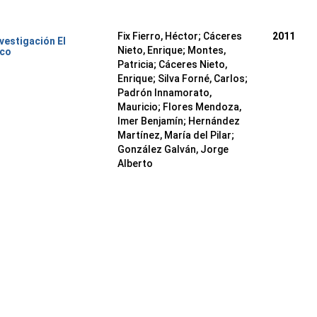
Fix Fierro, Héctor
;
Cáceres
2011
nvestigación El
Nieto, Enrique
;
Montes,
ico
Patricia
;
Cáceres Nieto,
Enrique
;
Silva Forné, Carlos
;
Padrón Innamorato,
Mauricio
;
Flores Mendoza,
Imer Benjamín
;
Hernández
Martínez, María del Pilar
;
González Galván, Jorge
Alberto