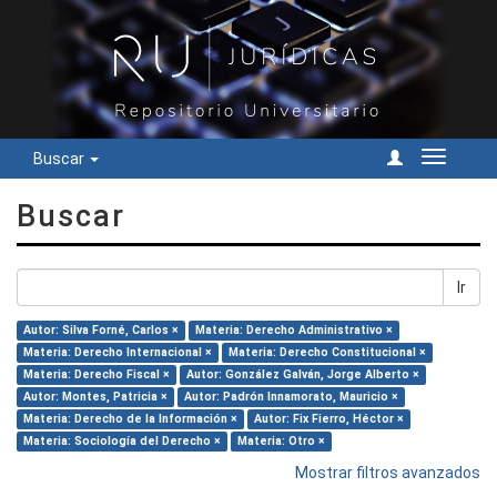
Buscar
Cambiar
navegac
Buscar
Ir
Autor: Silva Forné, Carlos ×
Materia: Derecho Administrativo ×
Materia: Derecho Internacional ×
Materia: Derecho Constitucional ×
Materia: Derecho Fiscal ×
Autor: González Galván, Jorge Alberto ×
Autor: Montes, Patricia ×
Autor: Padrón Innamorato, Mauricio ×
Materia: Derecho de la Información ×
Autor: Fix Fierro, Héctor ×
Materia: Sociología del Derecho ×
Materia: Otro ×
Mostrar filtros avanzados