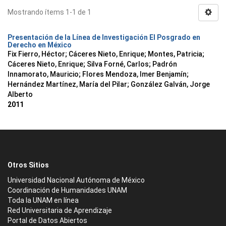
Mostrando ítems 1-1 de 1
Presentación de la Línea de Investigación El Posgrado en
Derecho en México
Fix Fierro, Héctor
;
Cáceres Nieto, Enrique
;
Montes, Patricia
;
Cáceres Nieto, Enrique
;
Silva Forné, Carlos
;
Padrón
Innamorato, Mauricio
;
Flores Mendoza, Imer Benjamín
;
Hernández Martínez, María del Pilar
;
González Galván, Jorge
Alberto
2011
Otros Sitios
Universidad Nacional Autónoma de México
Coordinación de Humanidades UNAM
Toda la UNAM en línea
Red Universitaria de Aprendizaje
Portal de Datos Abiertos