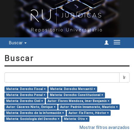
Buscar
Cambiar
navegac
Buscar
Ir
Materia: Derecho Fiscal ×
Materia: Derecho Mercantil ×
Materia: Derecho Penal ×
Materia: Derecho Constitucional ×
Materia: Derecho Civil ×
Autor: Flores Mendoza, Imer Benjamín ×
Autor: Cáceres Nieto, Enrique ×
Autor: Padrón Innamorato, Mauricio ×
Materia: Derecho de la Información ×
Autor: Fix Fierro, Héctor ×
Materia: Sociología del Derecho ×
Materia: Otro ×
Mostrar filtros avanzados