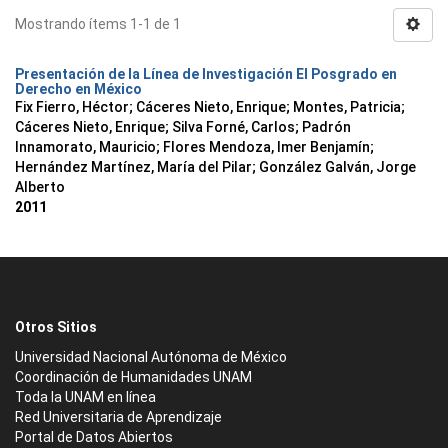
Mostrando ítems 1-1 de 1
Presentación de la Línea de Investigación El Posgrado en
Derecho en México
Fix Fierro, Héctor
;
Cáceres Nieto, Enrique
;
Montes, Patricia
;
Cáceres Nieto, Enrique
;
Silva Forné, Carlos
;
Padrón
Innamorato, Mauricio
;
Flores Mendoza, Imer Benjamín
;
Hernández Martínez, María del Pilar
;
González Galván, Jorge
Alberto
2011
Otros Sitios
Universidad Nacional Autónoma de México
Coordinación de Humanidades UNAM
Toda la UNAM en línea
Red Universitaria de Aprendizaje
Portal de Datos Abiertos