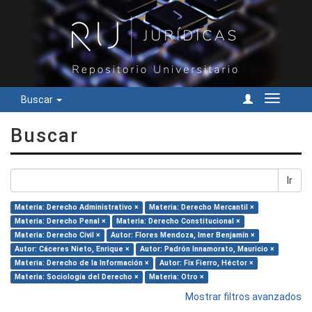
Buscar
Cambiar
navegac
Buscar
Ir
Materia: Derecho Administrativo ×
Materia: Derecho Mercantil ×
Materia: Derecho Penal ×
Materia: Derecho Constitucional ×
Materia: Derecho Civil ×
Autor: Flores Mendoza, Imer Benjamín ×
Autor: Cáceres Nieto, Enrique ×
Autor: Padrón Innamorato, Mauricio ×
Materia: Derecho de la Información ×
Autor: Fix Fierro, Héctor ×
Materia: Sociología del Derecho ×
Materia: Otro ×
Mostrar filtros avanzados