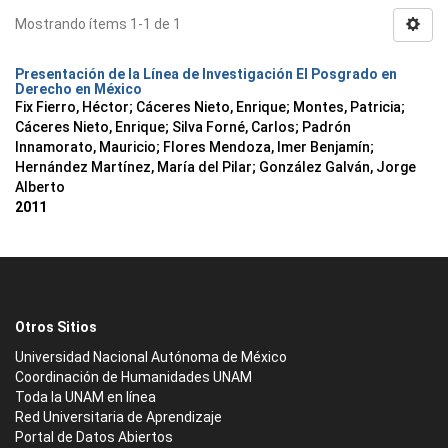
Mostrando ítems 1-1 de 1
Presentación de la Línea de Investigación El Posgrado en
Derecho en México
Fix Fierro, Héctor
;
Cáceres Nieto, Enrique
;
Montes, Patricia
;
Cáceres Nieto, Enrique
;
Silva Forné, Carlos
;
Padrón
Innamorato, Mauricio
;
Flores Mendoza, Imer Benjamín
;
Hernández Martínez, María del Pilar
;
González Galván, Jorge
Alberto
2011
Otros Sitios
Universidad Nacional Autónoma de México
Coordinación de Humanidades UNAM
Toda la UNAM en línea
Red Universitaria de Aprendizaje
Portal de Datos Abiertos