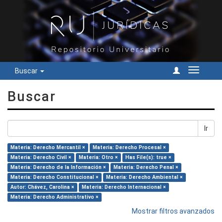
Buscar
Cambiar
navegac
Buscar
Ir
Materia: Derecho Mercantil ×
Materia: Derecho Procesal ×
Materia: Derecho Civil ×
Materia: Otro ×
Has File(s): true ×
Materia: Derecho de la Información ×
Materia: Derecho Penal ×
Materia: Derecho Constitucional ×
Materia: Derecho Ambiental ×
Autor: Chávez, Carolina ×
Materia: Derecho Internacional ×
Materia: Derecho Administrativo ×
Mostrar filtros avanzados