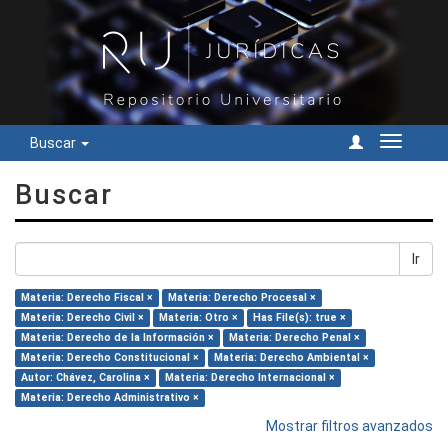
Buscar
Cambiar
navegac
Buscar
Ir
Materia: Derecho Fiscal ×
Materia: Derecho Procesal ×
Materia: Derecho Civil ×
Materia: Otro ×
Has File(s): true ×
Materia: Derecho de la Información ×
Materia: Derecho Penal ×
Materia: Derecho Constitucional ×
Materia: Derecho Ambiental ×
Autor: Chávez, Carolina ×
Materia: Derecho Internacional ×
Materia: Derecho Administrativo ×
Mostrar filtros avanzados