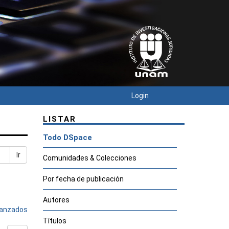
Login
LISTAR
Todo DSpace
Ir
Comunidades & Colecciones
Por fecha de publicación
Autores
avanzados
Títulos