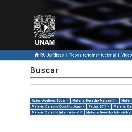
RU Jurídicas
Repositorio Institucional
Video
Buscar
Autor: Aguilera, Edgar ×
Materia: Derecho Mercantil ×
Materi
Materia: Derecho Constitucional ×
Fecha: 2011 ×
Materia: De
Materia: Derecho Internacional ×
Materia: Derecho Administrat