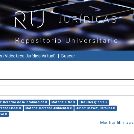
s (Videoteca Jurídica Virtual)
Buscar
a: Derecho de la Información ×
Materia: Otro ×
Has File(s): true ×
recho Fiscal ×
Materia: Derecho Ambiental ×
Autor: Chávez, Carolina ×
ivo ×
Mostrar filtros 