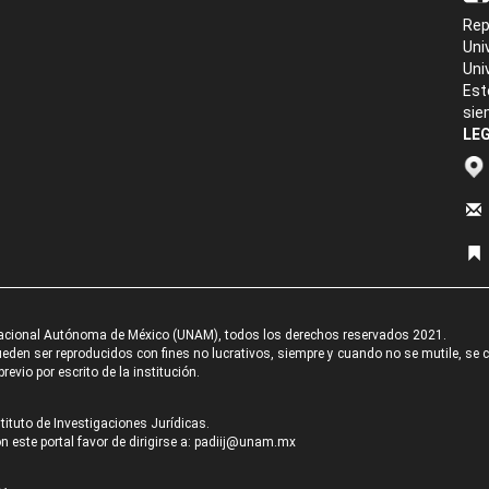
Rep
Uni
Uni
Est
sie
LEG
acional Autónoma de México (UNAM), todos los derechos reservados 2021.
den ser reproducidos con fines no lucrativos, siempre y cuando no se mutile, se cit
revio por escrito de la institución.
tituto de Investigaciones Jurídicas.
 este portal favor de dirigirse a:
padiij@unam.mx