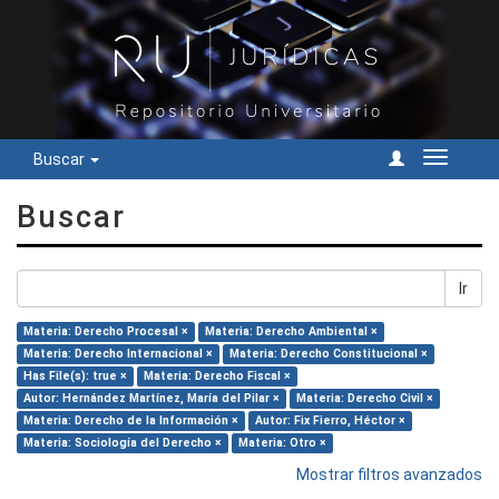
Buscar
Cambiar
navegac
Buscar
Ir
Materia: Derecho Procesal ×
Materia: Derecho Ambiental ×
Materia: Derecho Internacional ×
Materia: Derecho Constitucional ×
Has File(s): true ×
Materia: Derecho Fiscal ×
Autor: Hernández Martínez, María del Pilar ×
Materia: Derecho Civil ×
Materia: Derecho de la Información ×
Autor: Fix Fierro, Héctor ×
Materia: Sociología del Derecho ×
Materia: Otro ×
Mostrar filtros avanzados