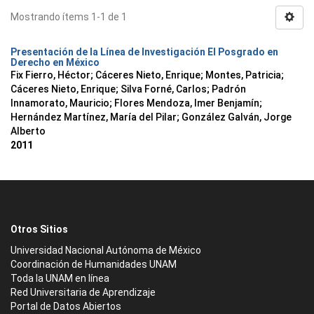
Mostrando ítems 1-1 de 1
Presentación de la Línea de Investigación El Posgrado en
Derecho en México
Fix Fierro, Héctor
;
Cáceres Nieto, Enrique
;
Montes, Patricia
;
Cáceres Nieto, Enrique
;
Silva Forné, Carlos
;
Padrón
Innamorato, Mauricio
;
Flores Mendoza, Imer Benjamín
;
Hernández Martínez, María del Pilar
;
González Galván, Jorge
Alberto
2011
Otros Sitios
Universidad Nacional Autónoma de México
Coordinación de Humanidades UNAM
Toda la UNAM en línea
Red Universitaria de Aprendizaje
Portal de Datos Abiertos