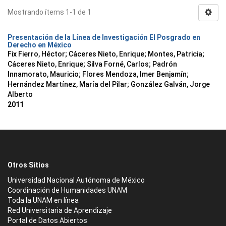
Mostrando ítems 1-1 de 1
Presentación de la Línea de Investigación El Posgrado en
Derecho en México
Fix Fierro, Héctor
;
Cáceres Nieto, Enrique
;
Montes, Patricia
;
Cáceres Nieto, Enrique
;
Silva Forné, Carlos
;
Padrón
Innamorato, Mauricio
;
Flores Mendoza, Imer Benjamín
;
Hernández Martínez, María del Pilar
;
González Galván, Jorge
Alberto
2011
Otros Sitios
Universidad Nacional Autónoma de México
Coordinación de Humanidades UNAM
Toda la UNAM en línea
Red Universitaria de Aprendizaje
Portal de Datos Abiertos