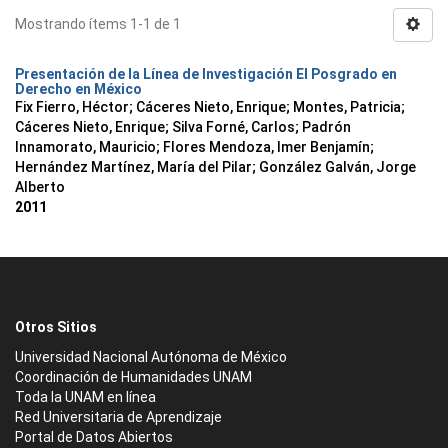
Mostrando ítems 1-1 de 1
Presentación de la Línea de Investigación El Posgrado en
Derecho en México
Fix Fierro, Héctor
;
Cáceres Nieto, Enrique
;
Montes, Patricia
;
Cáceres Nieto, Enrique
;
Silva Forné, Carlos
;
Padrón
Innamorato, Mauricio
;
Flores Mendoza, Imer Benjamín
;
Hernández Martínez, María del Pilar
;
González Galván, Jorge
Alberto
2011
Otros Sitios
Universidad Nacional Autónoma de México
Coordinación de Humanidades UNAM
Toda la UNAM en línea
Red Universitaria de Aprendizaje
Portal de Datos Abiertos