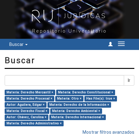
Buscar
Cambiar
navegac
Buscar
Ir
Materia: Derecho Mercantil ×
Materia: Derecho Constitucional ×
Materia: Derecho Procesal ×
Materia: Otro ×
Has File(s): true ×
Autor: Aguilera, Edgar ×
Materia: Derecho de la Información ×
Materia: Derecho Fiscal ×
Materia: Derecho Ambiental ×
Autor: Chávez, Carolina ×
Materia: Derecho Internacional ×
Materia: Derecho Administrativo ×
Mostrar filtros avanzados