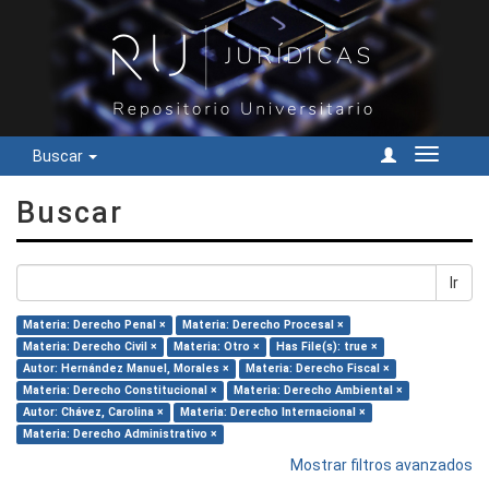
Buscar
Cambiar
navegac
Buscar
Ir
Materia: Derecho Penal ×
Materia: Derecho Procesal ×
Materia: Derecho Civil ×
Materia: Otro ×
Has File(s): true ×
Autor: Hernández Manuel, Morales ×
Materia: Derecho Fiscal ×
Materia: Derecho Constitucional ×
Materia: Derecho Ambiental ×
Autor: Chávez, Carolina ×
Materia: Derecho Internacional ×
Materia: Derecho Administrativo ×
Mostrar filtros avanzados