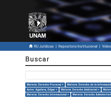
RU Jurídicas
Repositorio Institucional
Video
Buscar
Materia: Derecho Procesal ×
Materia: Derecho de la Informació
Autor: Aguilera, Edgar ×
Materia: Derecho Ambiental ×
Materi
Materia: Derecho Internacional ×
Materia: Derecho Administrat