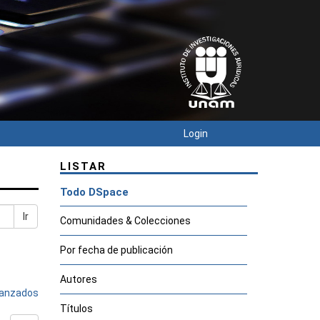
Login
LISTAR
Todo DSpace
Ir
Comunidades & Colecciones
Por fecha de publicación
Autores
avanzados
Títulos