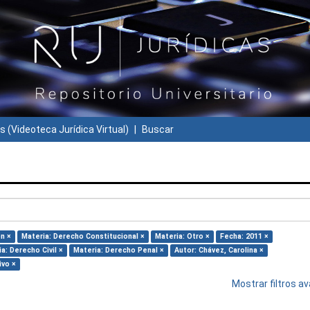
s (Videoteca Jurídica Virtual)
Buscar
n ×
Materia: Derecho Constitucional ×
Materia: Otro ×
Fecha: 2011 ×
a: Derecho Civil ×
Materia: Derecho Penal ×
Autor: Chávez, Carolina ×
ivo ×
Mostrar filtros 