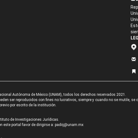
Rep
Uni
Uni
Est
sie
LEG
acional Autónoma de México (UNAM), todos los derechos reservados 2021.
den ser reproducidos con fines no lucrativos, siempre y cuando no se mutile, se cit
revio por escrito de la institución.
tituto de Investigaciones Jurídicas.
 este portal favor de dirigirse a:
padiij@unam.mx