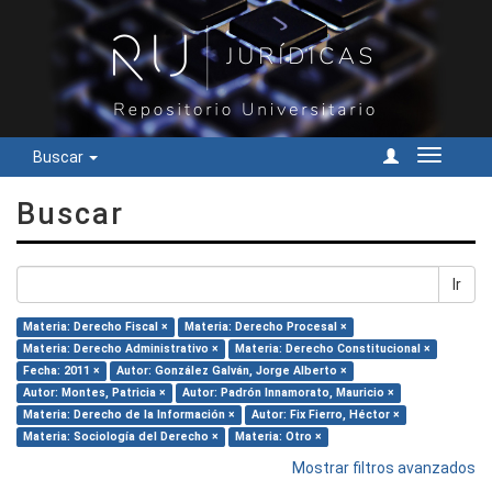
Buscar
Cambiar
navegac
Buscar
Ir
Materia: Derecho Fiscal ×
Materia: Derecho Procesal ×
Materia: Derecho Administrativo ×
Materia: Derecho Constitucional ×
Fecha: 2011 ×
Autor: González Galván, Jorge Alberto ×
Autor: Montes, Patricia ×
Autor: Padrón Innamorato, Mauricio ×
Materia: Derecho de la Información ×
Autor: Fix Fierro, Héctor ×
Materia: Sociología del Derecho ×
Materia: Otro ×
Mostrar filtros avanzados