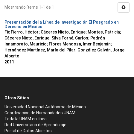
Mostrando ítems 1-1 de 1
Presentación de la Línea de Investigación El Posgrado en
Derecho en México
Fix Fierro, Héctor
;
Cáceres Nieto, Enrique
;
Montes, Patricia
;
Cáceres Nieto, Enrique
;
Silva Forné, Carlos
;
Padrón
Innamorato, Mauricio
;
Flores Mendoza, Imer Benjamín
;
Hernández Martínez, María del Pilar
;
González Galván, Jorge
Alberto
2011
Otros Sitios
Universidad Nacional Autónoma de México
Coordinación de Humanidades UNAM
Toda la UNAM en línea
Red Universitaria de Aprendizaje
Portal de Datos Abiertos